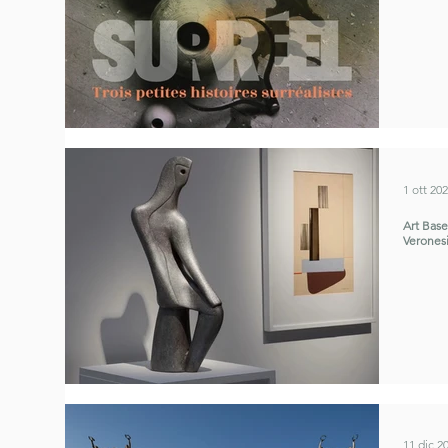
1 ott 20
Art Base
Verones
11 dic 2