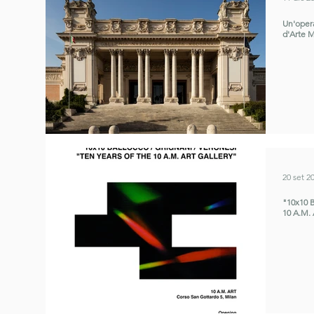
Un'opera
d'Arte 
20 set 2
"10x10 B
10 A.M. 