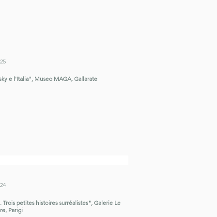
025
ky e l'Italia", Museo MAGA, Gallarate
024
 Trois petites histoires surréalistes", Galerie Le
e, Parigi