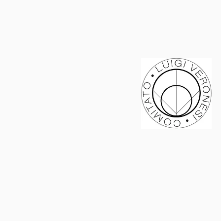
Luigi Veronesi
Autenticazione
Missione
News