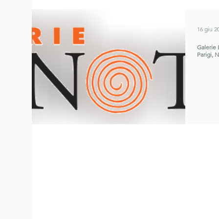
16 giu 2
Galerie 
Parigi,