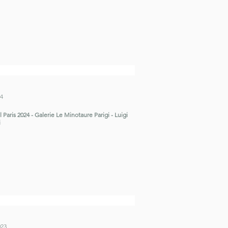
24
l Paris 2024 - Galerie Le Minotaure Parigi - Luigi
i
023