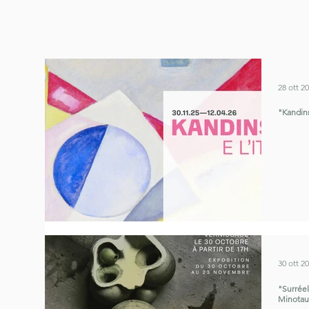
28 ott 2
"Kandins
30 ott 2
"Surréel.
Minotaur