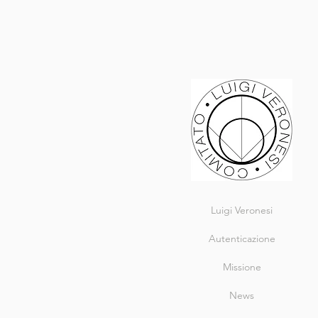
Luigi Veronesi
Autenticazione
Missione
News