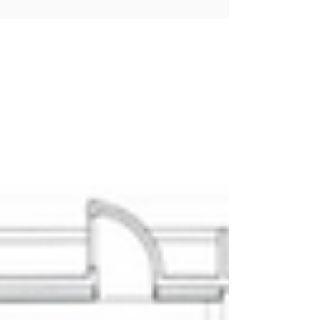
"10x10 Ballocco / Grignani / Veronesi. Dieci anni della
galleria 10 A.M. ART", Galleria 10 A.M. ART