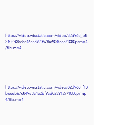
https://video.wixstatic.com/video/82d968_b8
2102d35c5c46ca892067f5c904f855/1080p/mp4
/file.mp4
https://video.wixstatic.com/video/82d968_f13
bcceb67c849e3a4a2bf9cd02a9127/1080p/mp
4/file.mp4