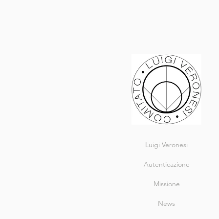
Luigi Veronesi
Autenticazione
Missione
News